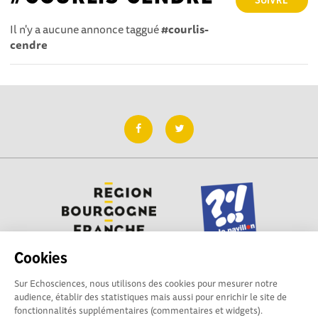
SUIVRE
Il n'y a aucune annonce taggué
#courlis-
cendre
Cookies
Sur Echosciences, nous utilisons des cookies pour mesurer notre
Besoin d'aide pour utiliser Echosciences ? Écrivez vos
audience, établir des statistiques mais aussi pour enrichir le site de
questions aux administrateurs de la plateforme
fonctionnalités supplémentaires (commentaires et widgets).