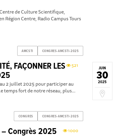
 Centre de Culture Scientifique,
) en Région Centre, Radio Campus Tours
AMCSTI
CONGRES-AMCSTI-2025
ITÉ, FAÇONNER LES
521
JUIN
30
025
2025
u 2 juillet 2025 pour participer au
e temps fort de notre réseau, plus...
CONGRES
CONGRES-AMCSTI-2025
s – Congrès 2025
1000