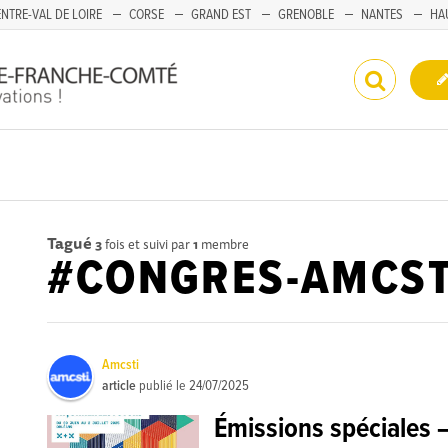
NTRE-VAL DE LOIRE
CORSE
GRAND EST
GRENOBLE
NANTES
HA
Tagué
3
fois et suivi par
1
membre
#CONGRES-AMCST
Amcsti
article
publié le
24/07/2025
Émissions spéciales