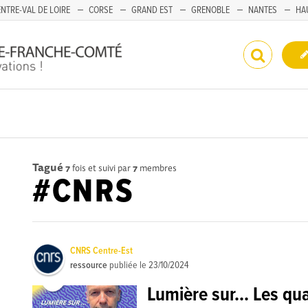
NTRE-VAL DE LOIRE
CORSE
GRAND EST
GRENOBLE
NANTES
HA
Tagué
7
fois et suivi par
7
membres
#CNRS
CNRS Centre-Est
ressource
publiée le
23/10/2024
Lumière sur... Les q