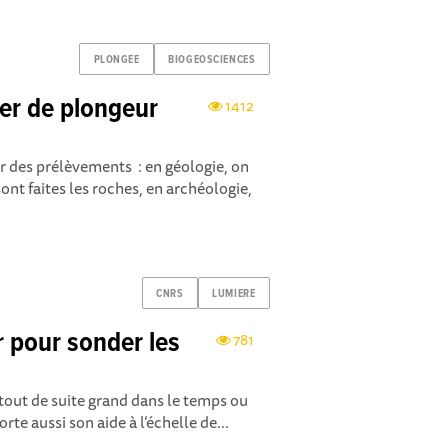
PLONGEE
BIOGEOSCIENCES
ier de plongeur
1412
r des prélèvements : en géologie, on
nt faites les roches, en archéologie,
CNRS
LUMIERE
r pour sonder les
781
tout de suite grand dans le temps ou
te aussi son aide à l’échelle de...