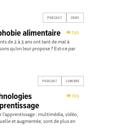
PODCAST
CNRS
phobie alimentaire
730
nts de 2 à 3 ans ont tant de mal à
sons qu'on leur propose ? Est-ce par
PODCAST
LUMIERE
chnologies
723
prentissage
l’apprentissage : multimédia, vidéo,
tuelle et augmentée, sont de plus en