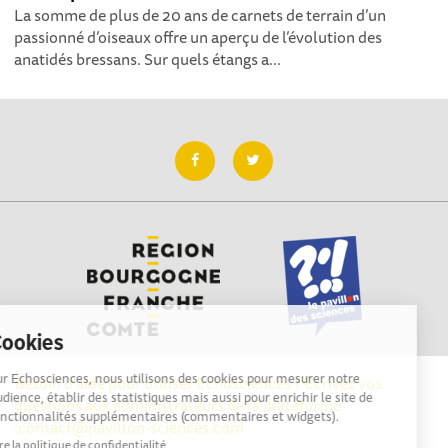
La somme de plus de 20 ans de carnets de terrain d’un
passionné d’oiseaux offre un aperçu de l’évolution des
anatidés bressans. Sur quels étangs a...
Cookies
Sur Echosciences, nous utilisons des cookies pour mesurer notre
Besoin d'aide pour utiliser Echosciences ? Écrivez vos
audience, établir des statistiques mais aussi pour enrichir le site de
questions aux administrateurs de la plateforme
fonctionnalités supplémentaires (commentaires et widgets).
:
contact@pavillon-sciences.com
Lire la politique de confidentialité