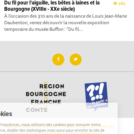
Du fil pour l'aiguille, les bêtes à laines et la
389
Bourgogne (XVIIIe - XXe siècle)
À l’occasion des 310 ans de la naissance de Louis Jean-Marie
Daubenton, venez découvrir la nouvelle exposition
temporaire du musée Buffon : "Du fil...
Cookies
Sur Echosciences, nous utilisons des cookies pour mesurer notre
Besoin d'aide pour utiliser Echosciences ? Écrivez vos
audience, établir des statistiques mais aussi pour enrichir le site de
questions aux administrateurs de la plateforme