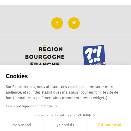
Cookies
Sur Echosciences, nous utilisons des cookies pour mesurer notre
Besoin d'aide pour utiliser Echosciences ? Écrivez vos
audience, établir des statistiques mais aussi pour enrichir le site de
questions aux administrateurs de la plateforme
fonctionnalités supplémentaires (commentaires et widgets).
:
contact@pavillon-sciences.com
Lire la politique de confidentialité
Consentements certifiés par
Mentions légales
|
Politique de confidentialité
|
CGU
|
Ligne éditoriale
Non merci
Je choisis
OK pour moi