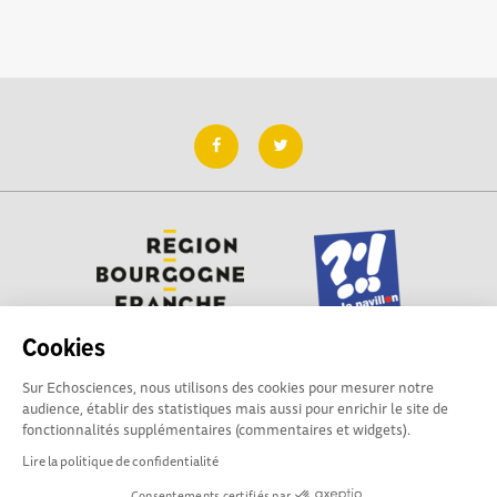
Cookies
Sur Echosciences, nous utilisons des cookies pour mesurer notre
Besoin d'aide pour utiliser Echosciences ? Écrivez vos
audience, établir des statistiques mais aussi pour enrichir le site de
questions aux administrateurs de la plateforme
fonctionnalités supplémentaires (commentaires et widgets).
:
contact@pavillon-sciences.com
Lire la politique de confidentialité
Consentements certifiés par