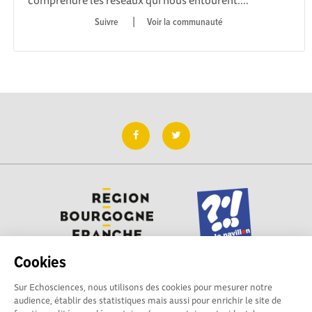
|
Voir la communauté
Cookies
Sur Echosciences, nous utilisons des cookies pour mesurer notre
Besoin d'aide pour utiliser Echosciences ? Écrivez vos
audience, établir des statistiques mais aussi pour enrichir le site de
questions aux administrateurs de la plateforme