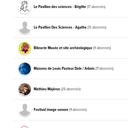
Le Pavillon des sciences - Brigitte
(17 abonnés)
Le Pavillon Des Sciences - Agathe
(13 abonnés)
Bibracte Musée et site archéologique
(9 abonnés)
Maisons de Louis Pasteur Dole / Arbois
(11 abonnés)
Mathieu Majérus
(26 abonnés)
Festival image sonore
(4 abonnés)