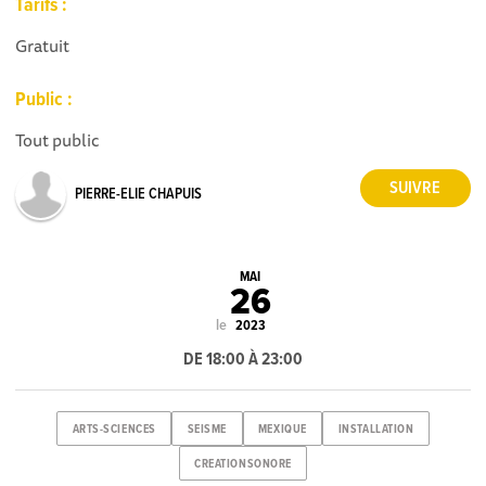
Tarifs :
Gratuit
Public :
Tout public
PIERRE-ELIE CHAPUIS
MAI
26
le
2023
DE 18:00 À 23:00
ARTS-SCIENCES
SEISME
MEXIQUE
INSTALLATION
CREATIONSONORE