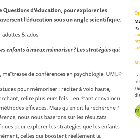
e Questions d'éducation, pour explorer les
Or
raversent l'éducation sous un angle scientifique.
MS
03
 adultes & ados
co
ht
ac
s enfants à mieux mémoriser ? Les stratégies qui
Mo
, maîtresse de conférences en psychologie, UMLP
La
in
sa
stuces pour mémoriser : réciter à voix haute,
di
chant, relire plusieurs fois… en étant convaincu
méthodes efficaces. Mais qu’en dit la recherche ?
rence, nous nous baserons sur les résultats
fiques pour explorer les stratégies que les enfants
nément, celles qui boostent réellement la