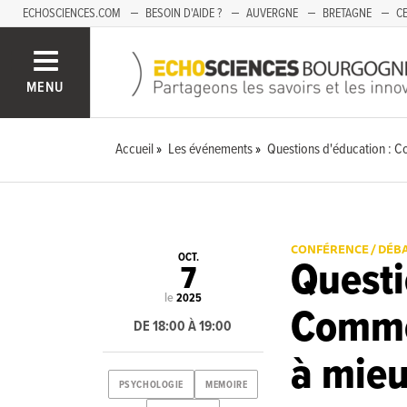
ECHOSCIENCES.COM
BESOIN D'AIDE ?
AUVERGNE
BRETAGNE
CE
OCCITANIE
PACA
PAYS DE LA LOIRE
SAVOIE
MENU
Accueil
Les événements
Questions d'éducation : C
CONFÉRENCE / DÉB
OCT.
Questi
7
le
2025
Commen
DE 18:00 À 19:00
à mieu
PSYCHOLOGIE
MEMOIRE