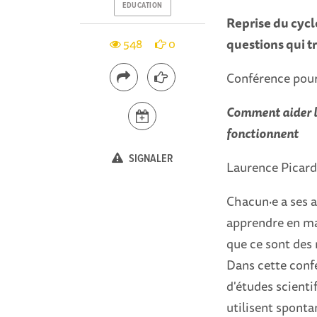
EDUCATION
Reprise du cycl
questions qui t
548
0
Conférence pour
Comment aider le
fonctionnent
SIGNALER
Laurence Picard
Chacun·e a ses a
apprendre en mar
que ce sont des 
Dans cette confé
d'études scienti
utilisent sponta