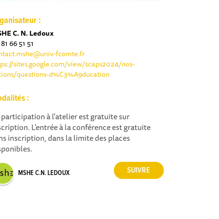
ganisateur :
HE C. N. Ledoux
 81 66 51 51
ntact.mshe@univ-fcomte.fr
tps://sites.google.com/view/scaps2024/nos-
tions/questions-d%C3%A9ducation
dalités :
 participation à l'atelier est gratuite sur
scription. L'entrée à la conférence est gratuite
ns inscription, dans la limite des places
sponibles.
MSHE C.N. LEDOUX