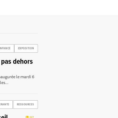
ENFANCE
EXPOSITION
s pas dehors
naugurée le mardi 6
es...
ERANTE
RESSOURCES
eil
97