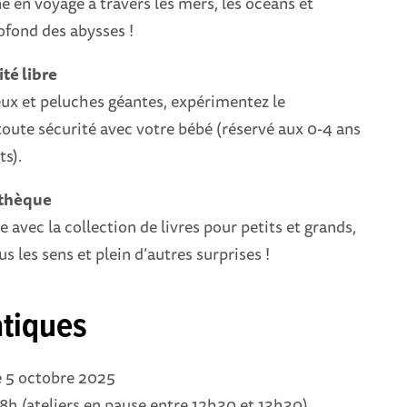
en voyage à travers les mers, les océans et
ofond des abysses !
té libre
eux et peluches géantes, expérimentez le
ute sécurité avec votre bébé (réservé aux 0-4 ans
ts).
athèque
 avec la collection de livres pour petits et grands,
s les sens et plein d’autres surprises !
atiques
 5 octobre 2025
8h (ateliers en pause entre 12h30 et 13h30)