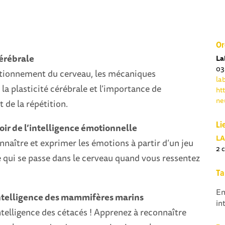
Or
cérébrale
La
03
ctionnement du cerveau, les mécaniques
la
 la plasticité cérébrale et l’importance de
ht
ne
 de la répétition.
Li
oir de l’intelligence émotionnelle
LA
naître et exprimer les émotions à partir d’un jeu
2 
 qui se passe dans le cerveau quand vous ressentez
Ta
En
intelligence des mammifères marins
in
ntelligence des cétacés ! Apprenez à reconnaître