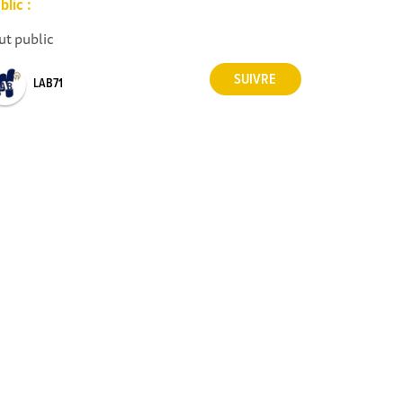
blic :
ut public
LAB71