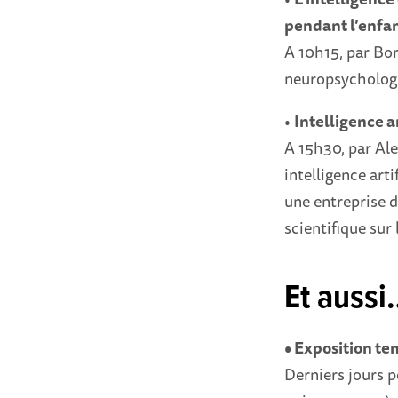
pendant l’enfan
A 10h15, par Bor
neuropsychologi
•
Intelligence ar
A 15h30, par Al
intelligence arti
une entreprise dé
scientifique sur l
Et aussi
• Exposition t
Derniers jours p