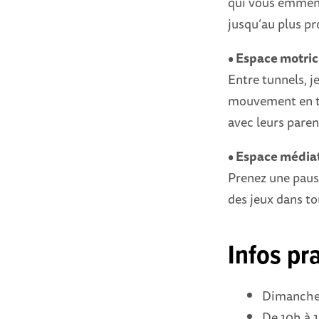
qui vous emmène 
jusqu’au plus pr
• Espace motrici
Entre tunnels, j
mouvement en to
avec leurs paren
• Espace médi
Prenez une pause
des jeux dans tou
Infos pr
Dimanche
De 10h à 1