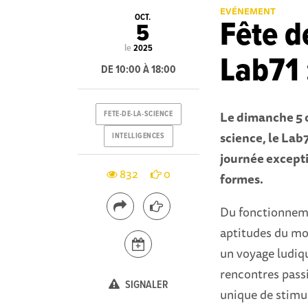
EVÉNEMENT
OCT.
Fête d
5
le
2025
Lab71 
DE 10:00 À 18:00
Le dimanche 5 o
FETE-DE-LA-SCIENCE
science, le Lab
INTELLIGENCES
journée excepti
832
0
formes.
Du fonctionneme
aptitudes du mo
un voyage ludique
rencontres pass
SIGNALER
unique de stimu