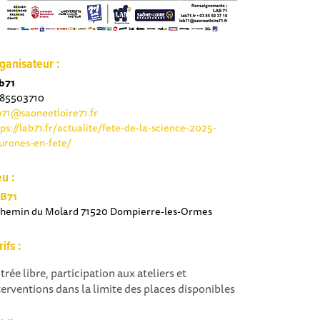
ganisateur :
b71
85503710
b71@saoneetloire71.fr
tps://lab71.fr/actualite/fete-de-la-science-2025-
urones-en-fete/
eu :
B71
chemin du Molard 71520 Dompierre-les-Ormes
rifs :
trée libre, participation aux ateliers et
terventions dans la limite des places disponibles