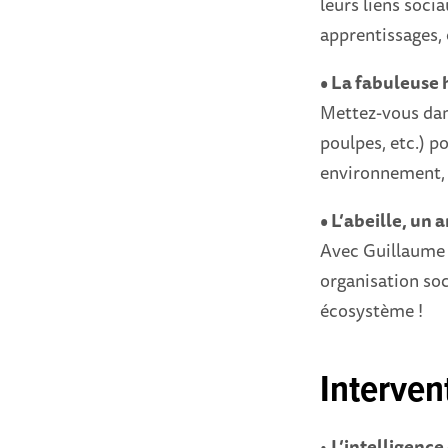
leurs liens soci
apprentissages, 
• La fabuleuse h
Mettez-vous dans
poulpes, etc.) p
environnement, 
• L’abeille, un 
Avec Guillaume N
organisation soci
écosystème !
Interven
•
L’intelligence