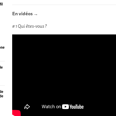
il
En vidéos →
# 1 Qui êtes-vous ?
one
de
 de
 de