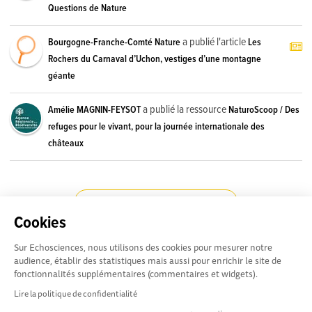
Questions de Nature
a publié l'article
Bourgogne-Franche-Comté Nature
Les
Rochers du Carnaval d’Uchon, vestiges d’une montagne
géante
a publié la ressource
Amélie MAGNIN-FEYSOT
NaturoScoop / Des
refuges pour le vivant, pour la journée internationale des
châteaux
CHARGER LES ACTIVITÉS SUIVANTES
Cookies
Sur Echosciences, nous utilisons des cookies pour mesurer notre
audience, établir des statistiques mais aussi pour enrichir le site de
fonctionnalités supplémentaires (commentaires et widgets).
Besoin d'aide pour utiliser
Conditions Générales d'utilisation
Lire la politique de confidentialité
Echosciences ? Écrivez