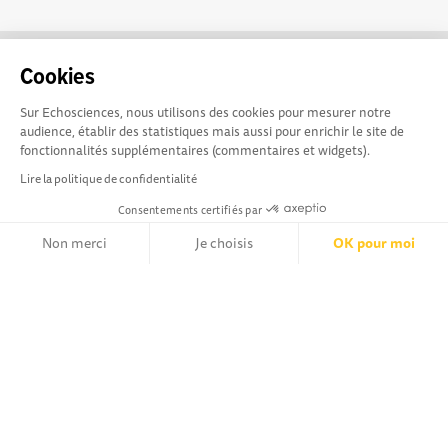
Cookies
Sur Echosciences, nous utilisons des cookies pour mesurer notre
audience, établir des statistiques mais aussi pour enrichir le site de
fonctionnalités supplémentaires (commentaires et widgets).
Lire la politique de confidentialité
Consentements certifiés par
Non merci
Je choisis
OK pour moi
Axeptio consent
Plateforme de Gestion du Consentement : Personnalisez vos Opt
Besoin d'aide pour utiliser Echosciences ? Écrivez vos
Notre plateforme vous permet d'adapter et de gérer vos paramètr
questions aux administrateurs de la plateforme
:
contact@pavillon-sciences.com
Mentions légales
|
Politique de confidentialité
|
CGU
|
Ligne éditoriale