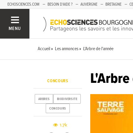
ECHOSCIENCES.COM
BESOIN D'AIDE ?
AUVERGNE
BRETAGNE
CE
OCCITANIE
PACA
PAYS DE LA LOIRE
SAVOIE
MENU
Accueil
Les annonces
L'Arbre de l'année
L'Arbre
CONCOURS
ARBRES
BIODIVERSITE
CONCOURS
1.7k