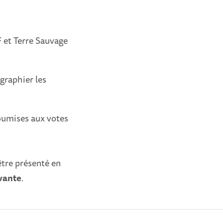
 et Terre Sauvage
graphier les
oumises aux votes
être présenté en
ivante
.