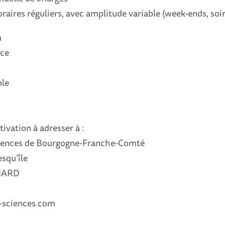
aires réguliers, avec amplitude variable (week-ends, soi
n
ice
ble
tivation à adresser à :
sciences de Bourgogne-Franche-Comté
esqu’île
IARD
-sciences.com