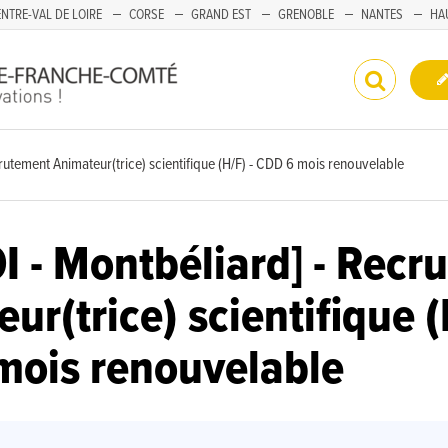
NTRE-VAL DE LOIRE
CORSE
GRAND EST
GRENOBLE
NANTES
HA
rutement Animateur(trice) scientifique (H/F) - CDD 6 mois renouvelable
 - Montbéliard] - Recr
ur(trice) scientifique (
mois renouvelable