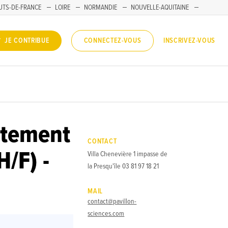
UTS-DE-FRANCE
LOIRE
NORMANDIE
NOUVELLE-AQUITAINE
INSCRIVEZ-VOUS
JE CONTRIBUE
CONNECTEZ-VOUS
utement
CONTACT
H/F) -
Villa Chenevière 1 impasse de
la Presqu'île 03 81 97 18 21
MAIL
contact@pavillon-
sciences.com