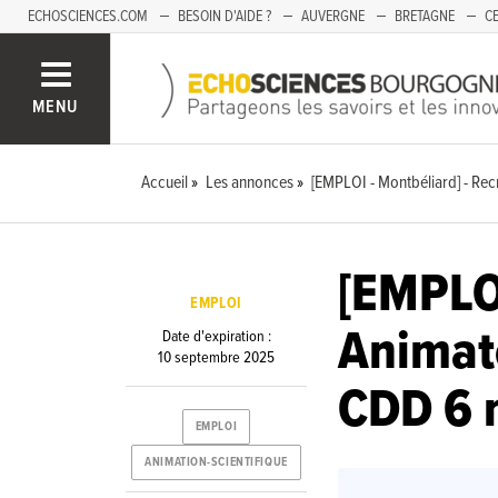
ECHOSCIENCES.COM
BESOIN D'AIDE ?
AUVERGNE
BRETAGNE
CE
OCCITANIE
PACA
PAYS DE LA LOIRE
SAVOIE
MENU
Accueil
Les annonces
[EMPLOI - Montbéliard] - Rec
[EMPLOI
EMPLOI
Animate
Date d'expiration :
10 septembre 2025
CDD 6 
EMPLOI
ANIMATION-SCIENTIFIQUE