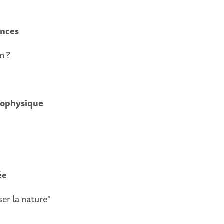
ences
n ?
trophysique
ée
er la nature"