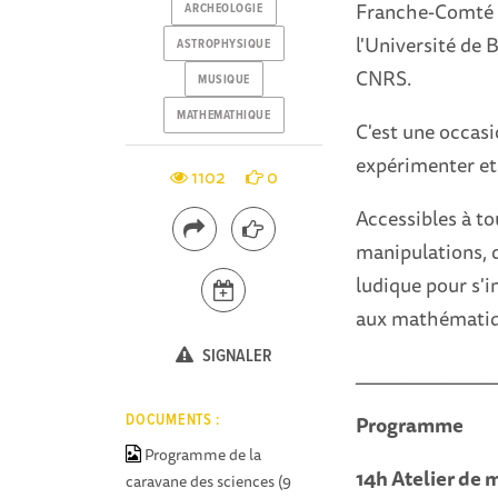
Franche-Comté p
ARCHEOLOGIE
l'Université de
ASTROPHYSIQUE
CNRS.
MUSIQUE
MATHEMATHIQUE
C'est une occasi
expérimenter et
1102
0
Accessibles à to
manipulations, 
ludique pour s'in
aux mathématique
SIGNALER
______________
Programme
DOCUMENTS :
Programme de la
14h Atelier de
caravane des sciences (9