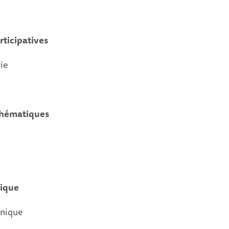
rticipatives
ie
thématiques
ique
onique