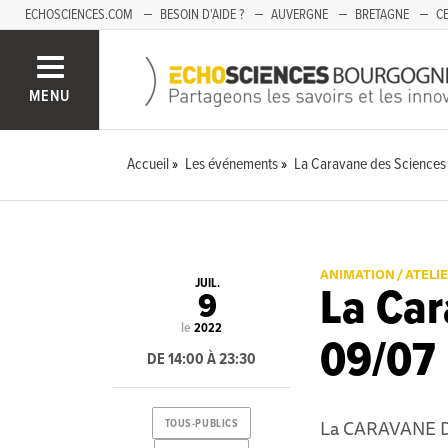
ECHOSCIENCES.COM
BESOIN D'AIDE ?
AUVERGNE
BRETAGNE
CE
OCCITANIE
PACA
PAYS DE LA LOIRE
SAVOIE
MENU
Accueil
Les événements
La Caravane des Sciences
ANIMATION / ATELI
JUIL.
La Car
9
le
2022
09/07
DE 14:00 À 23:30
La CARAVANE DE
TOUS-PUBLICS