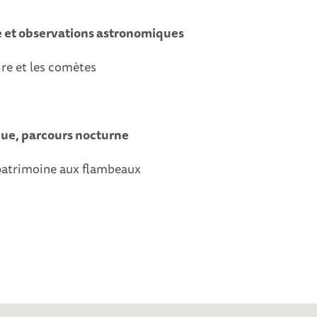
 et observations astronomiques
ire et les comètes
que, parcours nocturne
patrimoine aux flambeaux