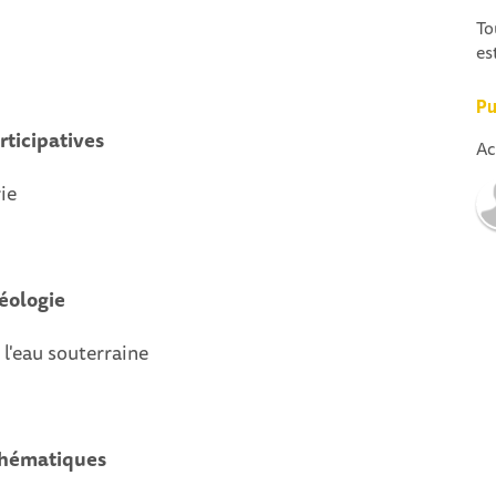
To
es
Pu
rticipatives
Ac
ie
géologie
 l'eau souterraine
thématiques