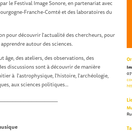
ar le Festival Image Sonore, en partenariat avec
 Bourgogne-Franche-Comté et des laboratoires du
on pour découvrir l'actualité des chercheurs, pour
 apprendre autour des sciences.
ut âge, des ateliers, des observations, des
Or
des discussions sont à découvrir de manière
Im
07
itier à l'astrophysique, l'histoire, l'archéologie,
co
s, aux sciences politiques...
ht
______________________
Li
Mu
Ru
 musique
Ta