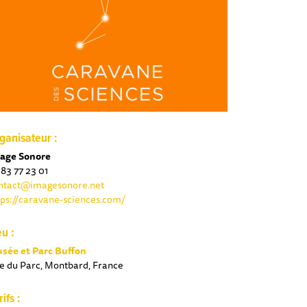
ganisateur :
age Sonore
 83 77 23 01
ntact@imagesonore.net
tps://caravane-sciences.com/
eu :
sée et Parc Buffon
e du Parc, Montbard, France
rifs :