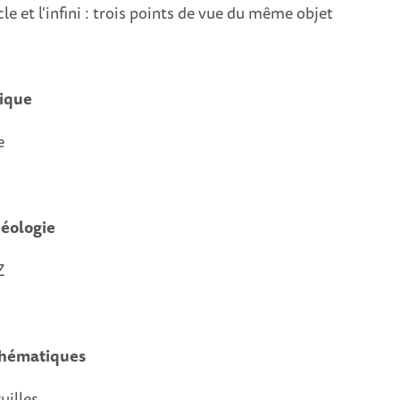
cle et l'infini : trois points de vue du même objet
sique
re
héologie
Z
thématiques
guilles