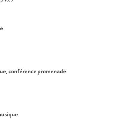
ée
que, conférence promenade
 musique