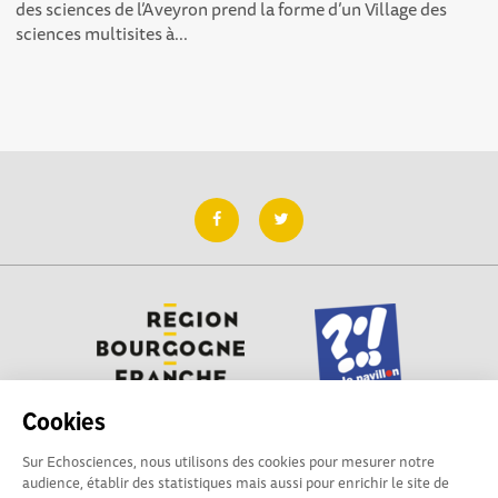
des sciences de l’Aveyron prend la forme d’un Village des
sciences multisites à...
Cookies
Sur Echosciences, nous utilisons des cookies pour mesurer notre
Besoin d'aide pour utiliser Echosciences ? Écrivez vos
audience, établir des statistiques mais aussi pour enrichir le site de
questions aux administrateurs de la plateforme