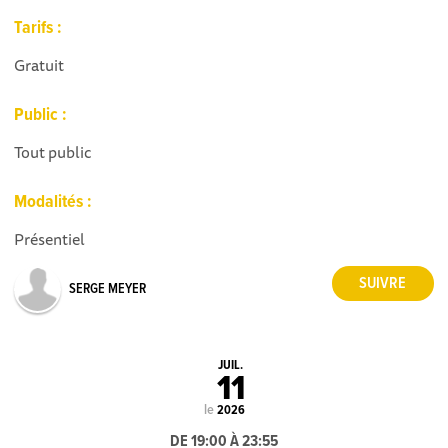
Tarifs :
Gratuit
Public :
Tout public
Modalités :
Présentiel
SERGE MEYER
JUIL.
11
le
2026
DE 19:00 À 23:55