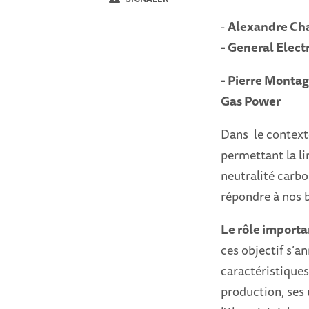
-
Alexandre Cha
-
General Elect
-
Pierre Montagn
Gas Power
Dans le context
permettant la li
neutralité carbo
répondre à nos 
Le rôle importa
ces objectif s’a
caractéristique
production, ses 