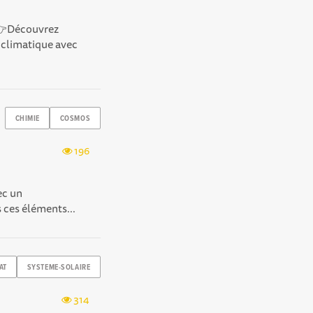
👉Découvrez
 climatique avec
CHIMIE
COSMOS
196
ec un
 ces éléments...
AT
SYSTEME-SOLAIRE
314