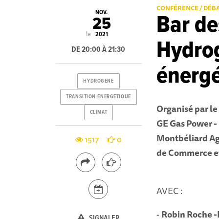
CONFÉRENCE / DÉB
NOV.
Bar de
25
le
2021
Hydrog
DE 20:00 À 21:30
énergé
HYDROGENE
TRANSITION-ENERGETIQUE
Organisé par le
CLIMAT
GE Gas Power -
Montbéliard Ag
1517
0
de Commerce et 
AVEC :
-
Robin Roche 
SIGNALER