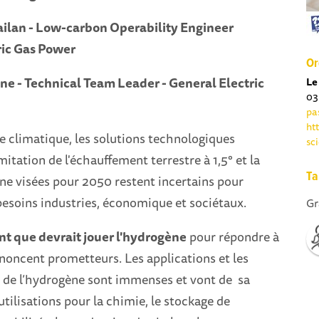
ilan -
Low-carbon Operability Engineer
ric Gas Power
Or
e - Technical Team Leader - General Electric
Le
03
pa
ht
e climatique, les solutions technologiques
sc
mitation de l'échauffement terrestre à 1,5° et la
Ta
ne visées pour 2050 restent incertains pour
besoins industries, économique et sociétaux.
Gr
nt que devrait jouer l'hydrogène
pour répondre à
nnoncent prometteurs. Les applications et les
s de l’hydrogène sont immenses et vont de sa
utilisations pour la chimie, le stockage de