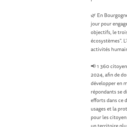
🌿 En Bourgogne
jour pour engage
objectifs, le tr
écosystèmes". L’
activités humain
📢 1 360 citoyen
2024, afin de don
développer en ma
répondants se di
efforts dans ce 
usages et la pro
pour les citoyen
un territoire pl