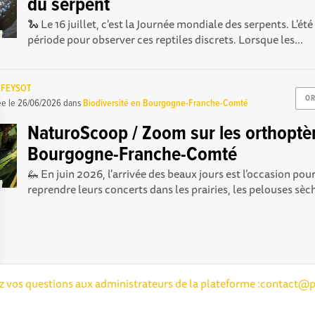
du serpent
🐍 Le 16 juillet, c'est la Journée mondiale des serpents. L'été
période pour observer ces reptiles discrets. Lorsque les...
-FEYSOT
OR
ée le
26/06/2026
dans
Biodiversité en Bourgogne-Franche-Comté
NaturoScoop / Zoom sur les orthoptè
Bourgogne-Franche-Comté
🦗 En juin 2026, l'arrivée des beaux jours est l’occasion pou
reprendre leurs concerts dans les prairies, les pelouses sèch
Options
ez vos questions aux administrateurs de la plateforme :
contact@p
tres de confidentialité, en garantissant la conformité avec les 