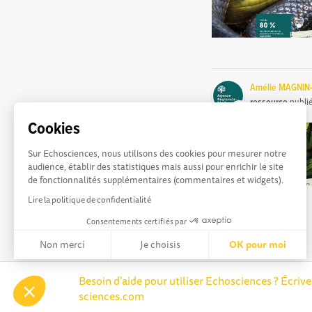
Amélie MAGNIN
ressource
publi
Cookies
Sur Echosciences, nous utilisons des cookies pour mesurer notre
audience, établir des statistiques mais aussi pour enrichir le site
de fonctionnalités supplémentaires (commentaires et widgets).
Lire la politique de confidentialité
Consentements certifiés par
Non merci
Je choisis
OK pour moi
Axeptio consent
Plateforme de Gestion du Consentement : Personnalisez vos 
Besoin d'aide pour utiliser Echosciences ? Écriv
sciences.com
Notre plateforme vous permet d'adapter et de gérer vos paramè