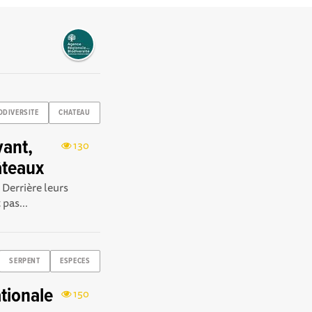
ODIVERSITE
CHATEAU
vant,
130
âteaux
. Derrière leurs
 pas...
SERPENT
ESPECES
tionale
150