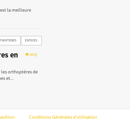
 est la meilleure
THOPTERES
ESPECES
res en
205
r les orthoptères de
es et...
avillon-
Conditions Générales d'utilisation
réglementations. Personnalisez vos préférences pour contrôler la