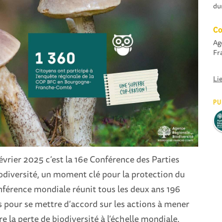
du
Co
Ag
Fr
Li
PU
évrier 2025 c’est la 16e Conférence des Parties
odiversité, un moment clé pour la protection du
nférence mondiale réunit tous les deux ans 196
s pour se mettre d’accord sur les actions à mener
e la perte de biodiversité à l’échelle mondiale.