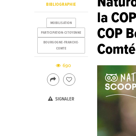
Naturo
BIBLIOGRAPHIE
la COP
MOBILISATION
COP B
PARTICIPATION-CITOYENNE
BOURGOGNE-FRANCHE-
Comté 
COMTE
690
SIGNALER