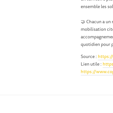
ensemble les so
🤝 Chacun a un rô
mobilisation cit
accompagnement
quotidien pour p
Source :
https:/
Lien utile :
http
https://www.cop