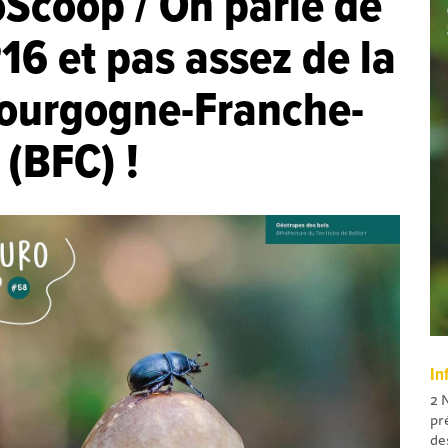
Scoop / On parle de
16 et pas assez de la
ourgogne-Franche-
(BFC) !
In
2 
pr
de