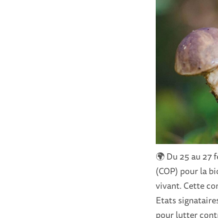
🌍 Du 25 au 27 f
(COP) pour la bi
vivant. Cette co
Etats signataire
pour lutter contr