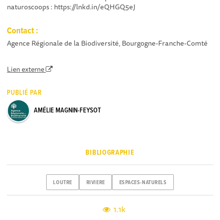
naturoscoops : https://lnkd.in/eQHGQ5eJ
Contact :
Agence Régionale de la Biodiversité, Bourgogne-Franche-Comté
Lien externe
PUBLIÉ PAR
AMÉLIE MAGNIN-FEYSOT
BIBLIOGRAPHIE
LOUTRE
RIVIERE
ESPACES-NATURELS
1.1k