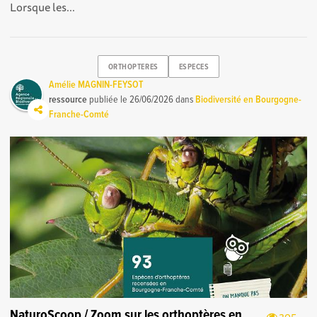
Lorsque les...
ORTHOPTERES
ESPECES
Amélie MAGNIN-FEYSOT
ressource
publiée le
26/06/2026
dans
Biodiversité en Bourgogne-
Franche-Comté
NaturoScoop / Zoom sur les orthoptères en
205