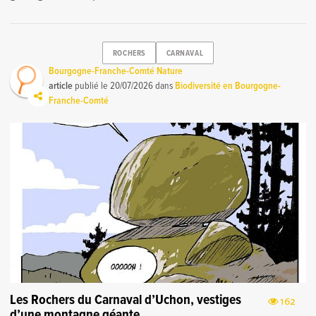
ROCHERS
CARNAVAL
Bourgogne-Franche-Comté Nature
article
publié le
20/07/2026
dans
Biodiversité en Bourgogne-
Franche-Comté
Les Rochers du Carnaval d’Uchon, vestiges
162
d’une montagne géante