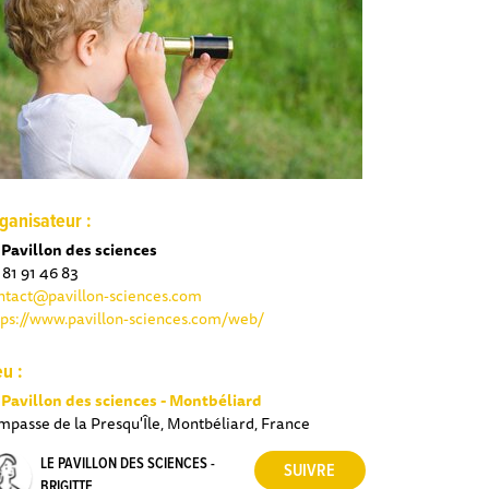
ganisateur :
 Pavillon des sciences
 81 91 46 83
ntact@pavillon-sciences.com
tps://www.pavillon-sciences.com/web/
eu :
 Pavillon des sciences - Montbéliard
Impasse de la Presqu'Île, Montbéliard, France
LE PAVILLON DES SCIENCES -
BRIGITTE