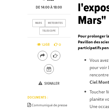
l'expo
DE 14:00 À 18:00
Mars"
MARS
METEORITES
TELESCOPE
Pour prolonger la
Pavillon des scie
1268
0
participatifs pe
Vous avez 
pour voir 
rencontre
Ciel Mont
SIGNALER
Toucher Ma
DOCUMENTS :
planète vo
Communiqué de presse
Une occasi