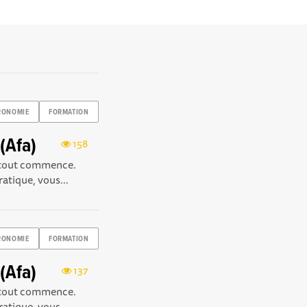
RONOMIE
FORMATION
(Afa)
158
e tout commence.
atique, vous...
RONOMIE
FORMATION
(Afa)
137
e tout commence.
atique, vous...