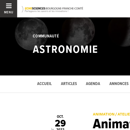
MENU
COMMUNAUTÉ
ASTRONOMIE
ACCUEIL
ARTICLES
AGENDA
ANNONCES
ANIMATION / ATELI
OCT.
Animat
29
le
2022